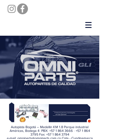
Autopista Bogotá – Medellin KM 1.8 Parque industrial
Américas, Bodega 4 PBX:
+57 1 864 3666
·
+57 1 864
3795
Fax:
+57 1 864 3794
e-mail:
omniparts@omniparts.com.co
Cota - Cundinamarca